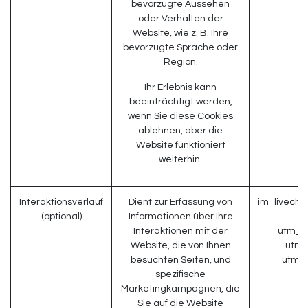
bevorzugte Aussehen
oder Verhalten der
Website, wie z. B. Ihre
bevorzugte Sprache oder
Region.
Ihr Erlebnis kann
beeinträchtigt werden,
wenn Sie diese Cookies
ablehnen, aber die
Website funktioniert
weiterhin.
Interaktionsverlauf
Dient zur Erfassung von
im_livecha
(optional)
Informationen über Ihre
Interaktionen mit der
utm_c
Website, die von Ihnen
utm_
besuchten Seiten, und
utm_
spezifische
Marketingkampagnen, die
Sie auf die Website