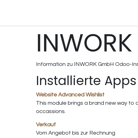
Zum Inhalt springen
Home
Büroauflösung
Ankauf
Inventar
INWORK
Information zu INWORK GmbH Odoo-In
Installierte Apps
Website Advanced Wishlist
This module brings a brand new way to ad
occassions.
Verkauf
Vom Angebot bis zur Rechnung