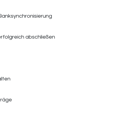
anksynchronisierung
rfolgreich abschließen
alten
träge