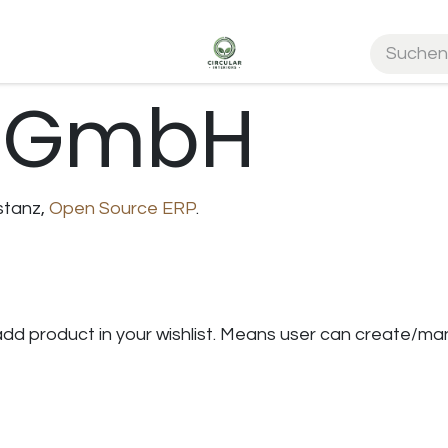
manager
CircuLog
Unternehmen
Kreislaufwirtschaft
 GmbH
stanz,
Open Source ERP
.
d product in your wishlist. Means user can create/manag